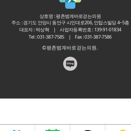
상호명 : 평촌범계바로걷는의원
주소 : 경기도 안양시 동안구 시민대로206, 인탑스빌딩 4~5층
|
대표자 : 박상혁
사업자등록번호 : 139-91-01834
|
Tel : 031-387-7585
Fax : 031-387-7586
©평촌범계바로걷는의원.